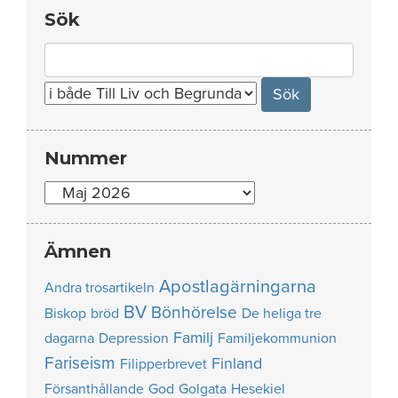
Sök
Search
for:
Nummer
Nummer
Ämnen
Apostlagärningarna
Andra trosartikeln
BV
Bönhörelse
Biskop
bröd
De heliga tre
Familj
dagarna
Depression
Familjekommunion
Fariseism
Finland
Filipperbrevet
Försanthållande
God
Golgata
Hesekiel