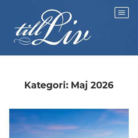
Skip
to
Toggl
content
navig
Kategori:
Maj 2026