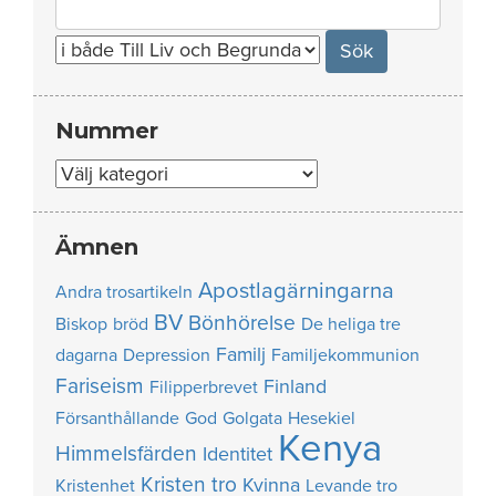
Search
for:
Nummer
Nummer
Ämnen
Apostlagärningarna
Andra trosartikeln
BV
Bönhörelse
Biskop
bröd
De heliga tre
Familj
dagarna
Depression
Familjekommunion
Fariseism
Finland
Filipperbrevet
Försanthållande
God
Golgata
Hesekiel
Kenya
Himmelsfärden
Identitet
Kristen tro
Kvinna
Kristenhet
Levande tro