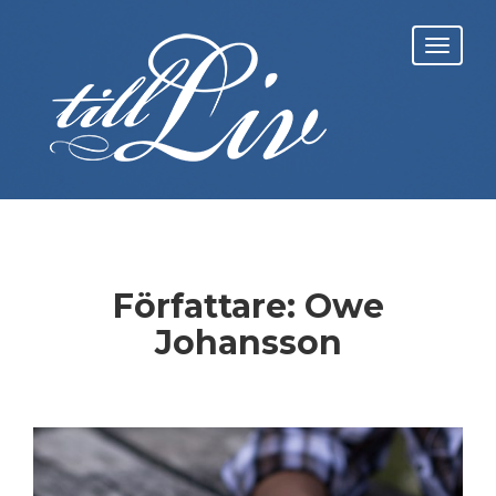
Skip
to
Toggl
content
navig
Författare:
Owe
Johansson