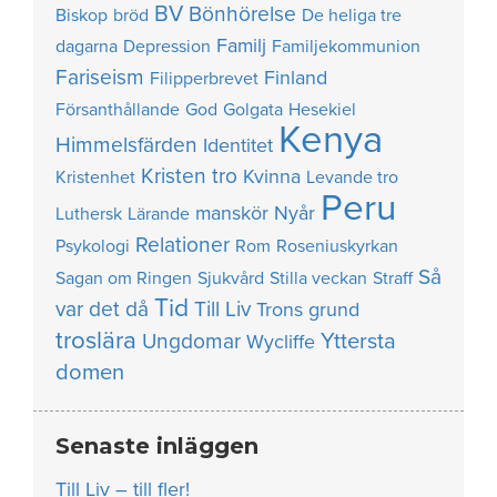
BV
Bönhörelse
Biskop
bröd
De heliga tre
Familj
dagarna
Depression
Familjekommunion
Fariseism
Finland
Filipperbrevet
Försanthållande
God
Golgata
Hesekiel
Kenya
Himmelsfärden
Identitet
Kristen tro
Kvinna
Kristenhet
Levande tro
Peru
manskör
Nyår
Luthersk
Lärande
Relationer
Psykologi
Rom
Roseniuskyrkan
Så
Sagan om Ringen
Sjukvård
Stilla veckan
Straff
Tid
var det då
Till Liv
Trons grund
troslära
Yttersta
Ungdomar
Wycliffe
domen
Senaste inläggen
Till Liv – till fler!