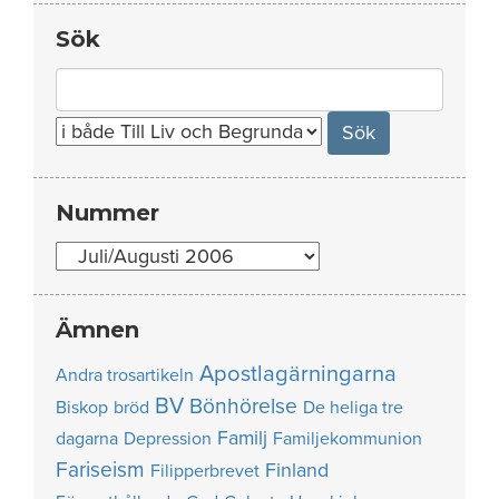
Sök
Search
for:
Nummer
Nummer
Ämnen
Apostlagärningarna
Andra trosartikeln
BV
Bönhörelse
Biskop
bröd
De heliga tre
Familj
dagarna
Depression
Familjekommunion
Fariseism
Finland
Filipperbrevet