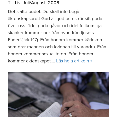
Till Liv
,
Juli/Augusti 2006
Det sjätte budet: Du skall inte begå
äktenskapsbrott Gud är god och strör sitt goda
över oss. ”Idel goda gåvor och idel fullkomliga
skänker kommer ner från ovan från ljusets
Fader”(Jak.1:17). Från honom kommer kärleken
som drar mannen och kvinnan till varandra. Från
honom kommer sexualiteten. Från honom
kommer äktenskapet….
Läs hela artikeln »