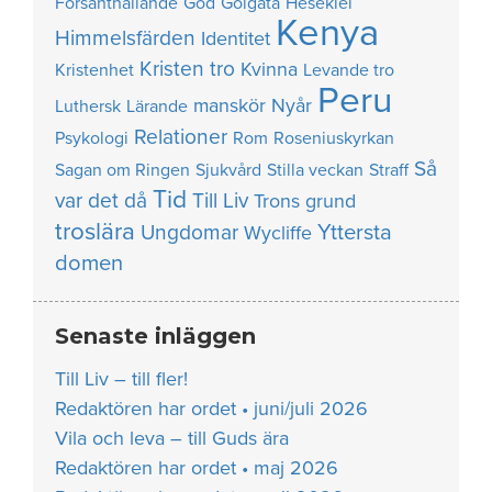
Försanthållande
God
Golgata
Hesekiel
Kenya
Himmelsfärden
Identitet
Kristen tro
Kvinna
Kristenhet
Levande tro
Peru
manskör
Nyår
Luthersk
Lärande
Relationer
Psykologi
Rom
Roseniuskyrkan
Så
Sagan om Ringen
Sjukvård
Stilla veckan
Straff
Tid
var det då
Till Liv
Trons grund
troslära
Yttersta
Ungdomar
Wycliffe
domen
Senaste inläggen
Till Liv – till fler!
Redaktören har ordet • juni/juli 2026
Vila och leva – till Guds ära
Redaktören har ordet • maj 2026