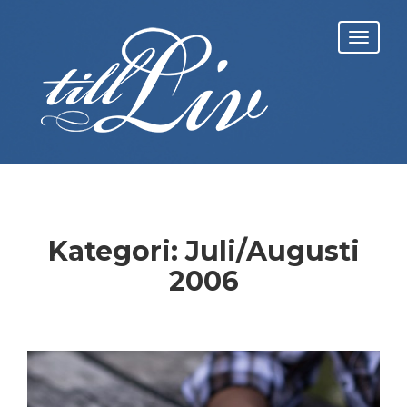
Skip
to
Toggl
content
navig
Kategori:
Juli/Augusti
2006