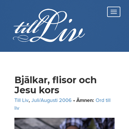
Skip
to
Toggl
content
navig
Bjälkar, flisor och
Jesu kors
Till Liv
,
Juli/Augusti 2006
• Ämnen:
Ord till
liv