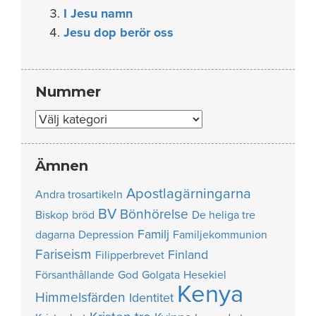
I Jesu namn
Jesu dop berör oss
Nummer
Nummer
Ämnen
Apostlagärningarna
Andra trosartikeln
BV
Bönhörelse
Biskop
bröd
De heliga tre
Familj
dagarna
Depression
Familjekommunion
Fariseism
Finland
Filipperbrevet
Försanthållande
God
Golgata
Hesekiel
Kenya
Himmelsfärden
Identitet