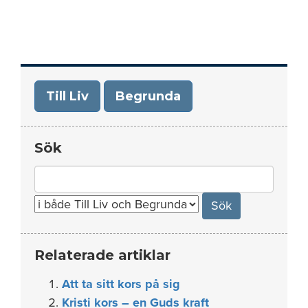
Till Liv
Begrunda
Sök
Search
for:
Relaterade artiklar
Att ta sitt kors på sig
Kristi kors – en Guds kraft