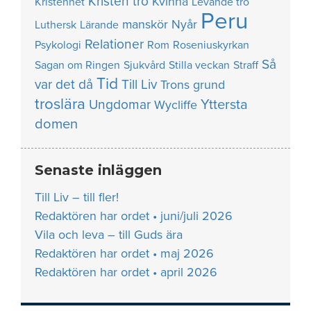
Kristen tro
Kvinna
Kristenhet
Levande tro
Peru
manskör
Nyår
Luthersk
Lärande
Relationer
Psykologi
Rom
Roseniuskyrkan
Så
Sagan om Ringen
Sjukvård
Stilla veckan
Straff
Tid
var det då
Till Liv
Trons grund
troslära
Yttersta
Ungdomar
Wycliffe
domen
Senaste inläggen
Till Liv – till fler!
Redaktören har ordet • juni/juli 2026
Vila och leva – till Guds ära
Redaktören har ordet • maj 2026
Redaktören har ordet • april 2026