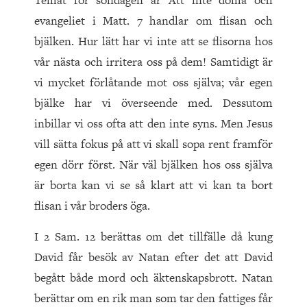
Temat för söndagen är Att inte döma och
evangeliet i Matt. 7 handlar om flisan och
bjälken. Hur lätt har vi inte att se flisorna hos
vår nästa och irritera oss på dem! Samtidigt är
vi mycket förlåtande mot oss själva; vår egen
bjälke har vi överseende med. Dessutom
inbillar vi oss ofta att den inte syns. Men Jesus
vill sätta fokus på att vi skall sopa rent framför
egen dörr först. När väl bjälken hos oss själva
är borta kan vi se så klart att vi kan ta bort
flisan i vår broders öga.
I 2 Sam. 12 berättas om det tillfälle då kung
David får besök av Natan efter det att David
begått både mord och äktenskapsbrott. Natan
berättar om en rik man som tar den fattiges får