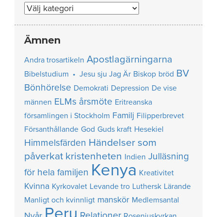
Nummer
Ämnen
Apostlagärningarna
Andra trosartikeln
BV
Bibelstudium • Jesu sju Jag Är
Biskop
bröd
Bönhörelse
Demokrati
Depression
De vise
ELMs årsmöte
männen
Eritreanska
Familj
församlingen i Stockholm
Filipperbrevet
Försanthållande
God
Guds kraft
Hesekiel
Händelser som
Himmelsfärden
påverkat kristenheten
Julläsning
Indien
Kenya
för hela familjen
Kreativitet
Kvinna
Kyrkovalet
Levande tro
Luthersk
Lärande
manskör
Manligt och kvinnligt
Medlemsantal
Peru
Relationer
Nyår
Roseniuskyrkan