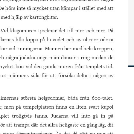
 hörs inte så mycket utan kämpar i stället med att
med hjälp av kartongbitar.
. Vid klagomuren tjocknar det till mer och mer. På
rnas lilla kippa på huvudet och av ultraortodoxa
ckar vid tinningarna. Männen ber med hela kroppen,
och några judiska unga män dansar i ring medan de
 mycket bön vid den gamla muren från templets tid.
 mot männens sida för att försöka delta i någon av
imernas största helgedomar, båda från 600-talet.
, men på tempelplatsen finns en liten svart kupol
plet troligtvis fanns. Judarna vill inte gå in på
r att trampa där det allra heligaste en gång låg, dit
n stora försoningsdagen. Är det då rätt av mig att