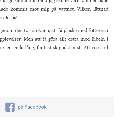
riktigt känna hur rädd jag skulle varit om det hade
 hade kommit mot mig på vattnet. Vilken lättnad
en Jesus!
 genom den torra öknen, att få plaska med fötterna i
upplevelser. Men att få göra allt detta med Bibeln i
 en enda lång, fantastisk gudstjänst. Att resa till
r
på Facebook