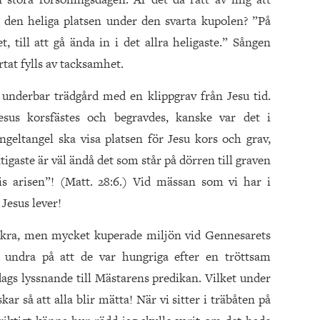
 den heliga platsen under den svarta kupolen? ”På
, till att gå ända in i det allra heligaste.” Sången
rtat fylls av tacksamhet.
underbar trädgård med en klippgrav från Jesu tid.
sus korsfästes och begravdes, kanske var det i
geltangel ska visa platsen för Jesu kors och grav,
igaste är väl ändå det som står på dörren till graven
is arisen”! (Matt. 28:6.) Vid mässan som vi har i
Jesus lever!
ackra, men mycket kuperade miljön vid Gennesarets
e undra på att de var hungriga efter en tröttsam
dags lyssnande till Mästarens predikan. Vilket under
ar så att alla blir mätta! När vi sitter i träbåten på