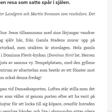
n resa som satte spår i själen.
eter Landgren och Martin Svensson som reseledare. Det
v hur Jesus tillsammans med sina lärjungar vandrar
jag själv här, från Gamla Stadens murar upp på
rtorkad, men utsikten är storslagen. Hela gamla
r i Dominus Flevit-kyrkan (
Dominus flevit
lat. Herren
njuta av samma vy. Tempelplatsen, med den gyllene
ntrum av altartavlan som består av ett fönster mot
lem också denna fredag?
pan vid Damaskusporten. Luften står stilla men det
mer som väller ut genom porten efter att ha varit på
ojtar för att locka till sig köpare, ovanför huvuden
v osynliga händer, och lite i skymundan sitter några