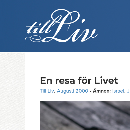
Skip
to
content
En resa för Livet
Till Liv
,
Augusti 2000
• Ämnen:
Israel
,
J