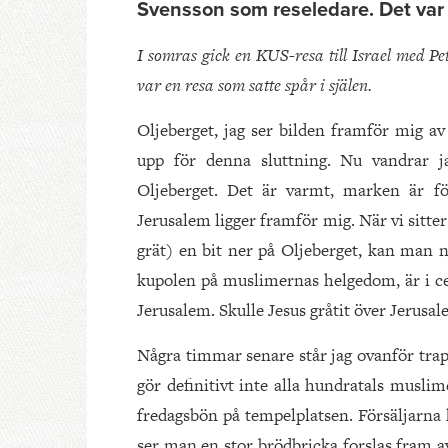
Svensson som reseledare. Det var e
I somras gick en KUS-resa till Israel med P
var en resa som satte spår i själen.
Oljeberget, jag ser bilden framför mig a
upp för denna sluttning. Nu vandrar 
Oljeberget. Det är varmt, marken är fö
Jerusalem ligger framför mig. När vi sitte
grät) en bit ner på Oljeberget, kan man 
kupolen på muslimernas helgedom, är i ce
Jerusalem. Skulle Jesus gråtit över Jerusa
Några timmar senare står jag ovanför trap
gör definitivt inte alla hundratals musli
fredagsbön på tempelplatsen. Försäljarna h
ser man en stor brödbricka forslas fram a