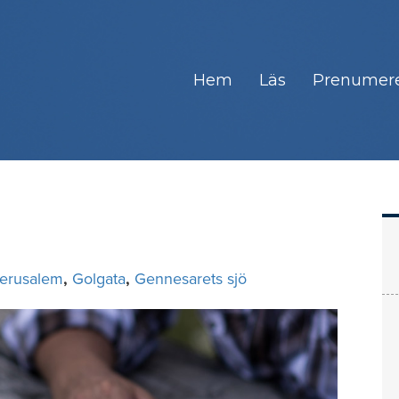
Hem
Läs
Prenumer
erusalem
,
Golgata
,
Gennesarets sjö