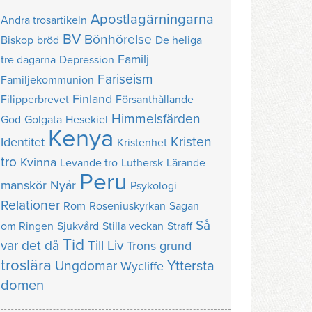
Apostlagärningarna
Andra trosartikeln
BV
Bönhörelse
Biskop
bröd
De heliga
Familj
tre dagarna
Depression
Fariseism
Familjekommunion
Finland
Filipperbrevet
Försanthållande
Himmelsfärden
God
Golgata
Hesekiel
Kenya
Kristen
Identitet
Kristenhet
tro
Kvinna
Levande tro
Luthersk
Lärande
Peru
manskör
Nyår
Psykologi
Relationer
Rom
Roseniuskyrkan
Sagan
Så
om Ringen
Sjukvård
Stilla veckan
Straff
Tid
var det då
Till Liv
Trons grund
troslära
Yttersta
Ungdomar
Wycliffe
domen