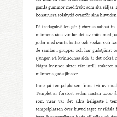
gamla gummor med frukt som ska säljas. De
konstruera solskydd ovanför sina huvuden 
På fredagskvällen går judarnas sabbat in
männens sida vimlar det av män med juda
judar med svarta hattar och rockar och lo
de samlas i grupper och har gudstjänst 
sjunger. På kvinnornas sida är det också
Några kvinnor sitter tätt intill staketet
männens gudstjänster.
Inne på tempelplatsen finns två av musl
Templet är förstört sedan nästan 2000 år
som visar var det allra heligaste i tem
tempelplatsen över huvud taget av rädsla fö
bara översteprästen hade tillträde på de