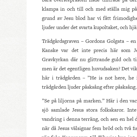
klampa in och till och med ställa mig på
grund av Jesu blod har vi fått frimodighet
ljuder under det svarta kupoltaket, och hjä
Trädgårdsgraven – Gordons Golgata – en 
Kanske var det inte precis här som Je
Gravkyrkan där nu glittrande guld och tin
men är det egentligen huvudsaken? Det vikt
här i trädgården – ”He is not here, he 
trädgården ljuder påsksång efter påsksång. 
”Se på liljorna på marken.” Här i den v
sjö samlade Jesus stora folkskaror. Int
vandring i denna terräng, och sen en hel 
när då Jesus välsignar fem bröd och två fisk