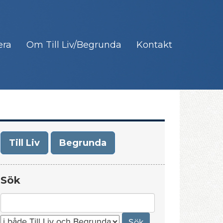
era
Om Till Liv/Begrunda
Kontakt
Till Liv
Begrunda
Sök
Search
for: