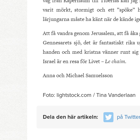
väg från Kapernaum till Tiberias kan jag 
varit mörkt, stormigt och ett ”spöke”
lärjungarna måste ha känt när de kände ig
Att få vandra genom Jerusalem, att få åka
Gennesarets sjö, det är fantastiskt rika 
handen och med kristna vänner runt sig är
Israel är en resa för Livet –
Le chaim
.
Anna och Michael Samuelsson
Foto: lightstock.com / Tina Vanderlaan
Dela den här artikeln:
på Twitte