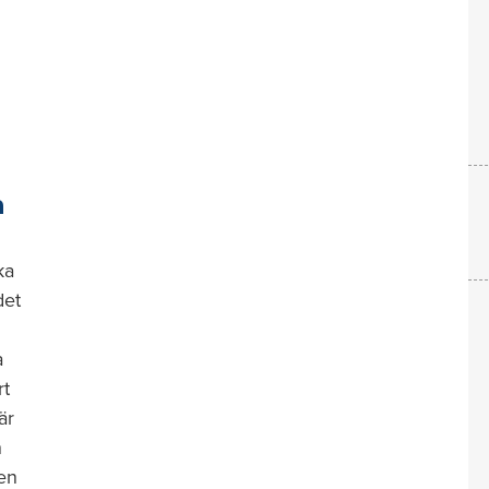
n
ka
det
a
rt
är
n
en