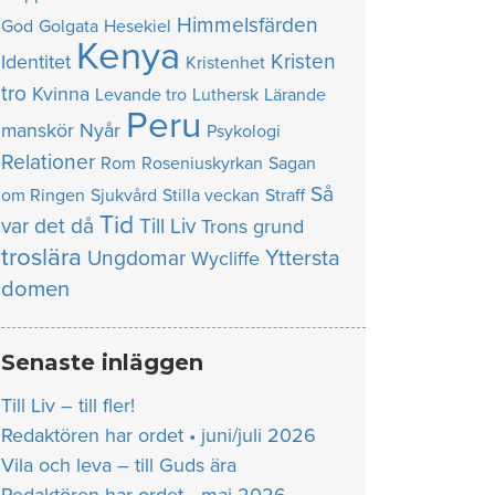
Himmelsfärden
God
Golgata
Hesekiel
Kenya
Kristen
Identitet
Kristenhet
tro
Kvinna
Levande tro
Luthersk
Lärande
Peru
manskör
Nyår
Psykologi
Relationer
Rom
Roseniuskyrkan
Sagan
Så
om Ringen
Sjukvård
Stilla veckan
Straff
Tid
var det då
Till Liv
Trons grund
troslära
Yttersta
Ungdomar
Wycliffe
domen
Senaste inläggen
Till Liv – till fler!
Redaktören har ordet • juni/juli 2026
Vila och leva – till Guds ära