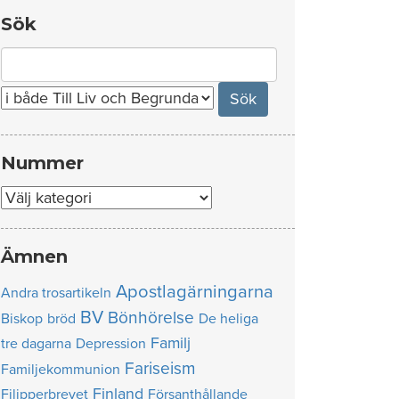
Sök
Search
for:
Nummer
Nummer
Ämnen
Apostlagärningarna
Andra trosartikeln
BV
Bönhörelse
Biskop
bröd
De heliga
Familj
tre dagarna
Depression
Fariseism
Familjekommunion
Finland
Filipperbrevet
Försanthållande