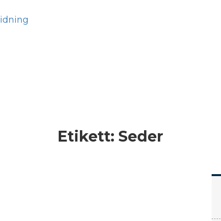
Hem
Läs
Prenumer
Etikett:
Seder