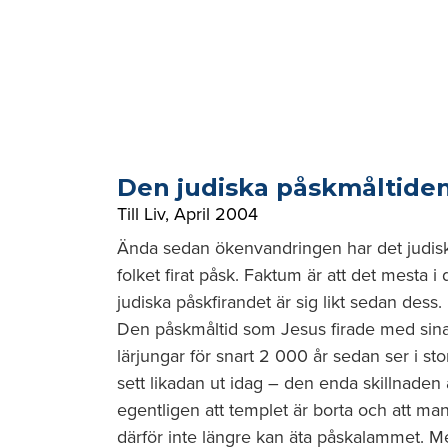
Den judiska påskmåltide
Till Liv
,
April 2004
Ända sedan ökenvandringen har det judis
folket firat påsk. Faktum är att det mesta i 
judiska påskfirandet är sig likt sedan dess.
Den påskmåltid som Jesus firade med sin
lärjungar för snart 2 000 år sedan ser i sto
sett likadan ut idag – den enda skillnaden 
egentligen att templet är borta och att ma
därför inte längre kan äta påskalammet. M