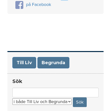
på Facebook
Till Liv
Begrunda
Sök
Search
for: