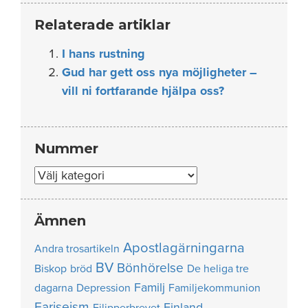
Relaterade artiklar
I hans rustning
Gud har gett oss nya möjligheter –
vill ni fortfarande hjälpa oss?
Nummer
Nummer
Ämnen
Apostlagärningarna
Andra trosartikeln
BV
Bönhörelse
Biskop
bröd
De heliga tre
Familj
dagarna
Depression
Familjekommunion
Fariseism
Finland
Filipperbrevet