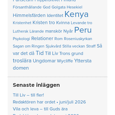
Försanthållande
God
Golgata
Hesekiel
Kenya
Himmelsfärden
Identitet
Kristen tro
Kvinna
Kristenhet
Levande tro
Peru
manskör
Nyår
Luthersk
Lärande
Relationer
Psykologi
Rom
Roseniuskyrkan
Så
Sagan om Ringen
Sjukvård
Stilla veckan
Straff
Tid
var det då
Till Liv
Trons grund
troslära
Yttersta
Ungdomar
Wycliffe
domen
Senaste inläggen
Till Liv – till fler!
Redaktören har ordet • juni/juli 2026
Vila och leva – till Guds ära