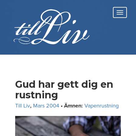
Skip
to
Toggl
content
navig
Gud har gett dig en
rustning
Till Liv
,
Mars 2004
• Ämnen:
Vapenrustning