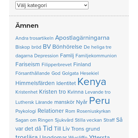
Nummer
Ämnen
Apostlagärningarna
Andra trosartikeln
BV
Bönhörelse
Biskop
bröd
De heliga tre
Familj
dagarna
Depression
Familjekommunion
Fariseism
Finland
Filipperbrevet
Försanthållande
God
Golgata
Hesekiel
Kenya
Himmelsfärden
Identitet
Kristen tro
Kvinna
Kristenhet
Levande tro
Peru
manskör
Nyår
Luthersk
Lärande
Relationer
Psykologi
Rom
Roseniuskyrkan
Så
Sagan om Ringen
Sjukvård
Stilla veckan
Straff
Tid
var det då
Till Liv
Trons grund
troslära
Yttersta
Ungdomar
Wycliffe