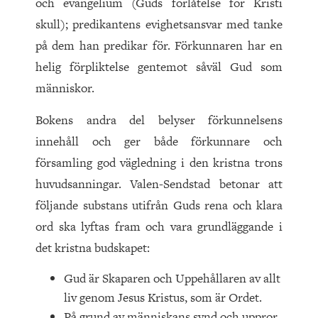
och evangelium (Guds förlåtelse för Kristi
skull); predikantens evighetsansvar med tanke
på dem han predikar för. Förkunnaren har en
helig förpliktelse gentemot såväl Gud som
människor.
Bokens andra del belyser förkunnelsens
innehåll och ger både förkunnare och
församling god vägledning i den kristna trons
huvudsanningar. Valen-Sendstad betonar att
följande substans utifrån Guds rena och klara
ord ska lyftas fram och vara grundläggande i
det kristna budskapet:
Gud är Skaparen och Uppehållaren av allt
liv genom Jesus Kristus, som är Ordet.
På grund av människans synd och uppror