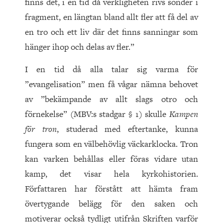
finns det, i en tid då verkligheten rivs sönder i
fragment, en längtan bland allt fler att få del av
en tro och ett liv där det finns sanningar som
hänger ihop och delas av fler.”
I en tid då alla talar sig varma för
”evangelisation” men få vågar nämna behovet
av ”bekämpande av allt slags otro och
förnekelse” (MBV:s stadgar § 1) skulle
Kampen
för tron
, studerad med eftertanke, kunna
fungera som en välbehövlig väckarklocka. Tron
kan varken behållas eller föras vidare utan
kamp, det visar hela kyrkohistorien.
Författaren har förstått att hämta fram
övertygande belägg för den saken och
motiverar också tydligt utifrån Skriften varför