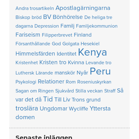
Apostlagärningarna
Andra trosartikeln
BV
Bönhörelse
Biskop
bröd
De heliga tre
Familj
dagarna
Depression
Familjekommunion
Fariseism
Finland
Filipperbrevet
Försanthållande
God
Golgata
Hesekiel
Kenya
Himmelsfärden
Identitet
Kristen tro
Kvinna
Kristenhet
Levande tro
Peru
manskör
Nyår
Luthersk
Lärande
Relationer
Psykologi
Rom
Roseniuskyrkan
Så
Sagan om Ringen
Sjukvård
Stilla veckan
Straff
Tid
var det då
Till Liv
Trons grund
troslära
Yttersta
Ungdomar
Wycliffe
domen
Senaste inläggen