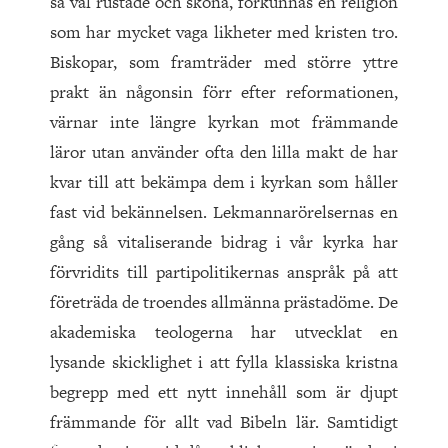
så väl rustade och sköna, förkunnas en religion
som har mycket vaga likheter med kristen tro.
Biskopar, som framträder med större yttre
prakt än någonsin förr efter reformationen,
värnar inte längre kyrkan mot främmande
läror utan använder ofta den lilla makt de har
kvar till att bekämpa dem i kyrkan som håller
fast vid bekännelsen. Lekmannarörelsernas en
gång så vitaliserande bidrag i vår kyrka har
förvridits till partipolitikernas anspråk på att
företräda de troendes allmänna prästadöme. De
akademiska teologerna har utvecklat en
lysande skicklighet i att fylla klassiska kristna
begrepp med ett nytt innehåll som är djupt
främmande för allt vad Bibeln lär. Samtidigt