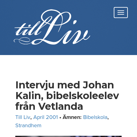
Skip
to
Toggl
content
navig
Intervju med Johan
Kalin, bibelskoleelev
från Vetlanda
Till Liv
,
April 2001
• Ämnen:
Bibelskola
,
Strandhem