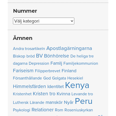
Nummer
Nummer
Ämnen
Apostlagärningarna
Andra trosartikeln
BV
Bönhörelse
Biskop
bröd
De heliga tre
Familj
dagarna
Depression
Familjekommunion
Fariseism
Finland
Filipperbrevet
Försanthållande
God
Golgata
Hesekiel
Kenya
Himmelsfärden
Identitet
Kristen tro
Kvinna
Kristenhet
Levande tro
Peru
manskör
Nyår
Luthersk
Lärande
Relationer
Psykologi
Rom
Roseniuskyrkan