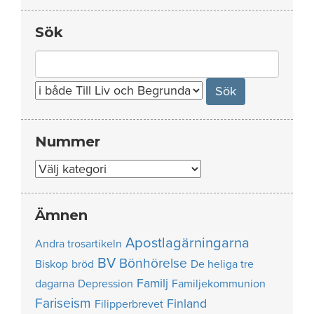
Sök
Search
for:
Nummer
Nummer
Ämnen
Apostlagärningarna
Andra trosartikeln
BV
Bönhörelse
Biskop
bröd
De heliga tre
Familj
dagarna
Depression
Familjekommunion
Fariseism
Finland
Filipperbrevet