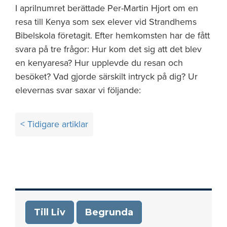
I aprilnumret berättade Per-Martin Hjort om en
resa till Kenya som sex elever vid Strandhems
Bibelskola företagit. Efter hemkomsten har de fått
svara på tre frågor: Hur kom det sig att det blev
en kenyaresa? Hur upplevde du resan och
besöket? Vad gjorde särskilt intryck på dig? Ur
elevernas svar saxar vi följande:
Inläggsnavigering
< Tidigare artiklar
Till Liv
Begrunda