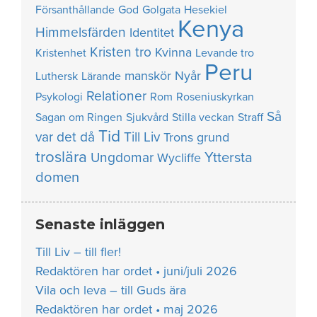
Försanthållande
God
Golgata
Hesekiel
Kenya
Himmelsfärden
Identitet
Kristen tro
Kvinna
Kristenhet
Levande tro
Peru
manskör
Nyår
Luthersk
Lärande
Relationer
Psykologi
Rom
Roseniuskyrkan
Så
Sagan om Ringen
Sjukvård
Stilla veckan
Straff
Tid
var det då
Till Liv
Trons grund
troslära
Yttersta
Ungdomar
Wycliffe
domen
Senaste inläggen
Till Liv – till fler!
Redaktören har ordet • juni/juli 2026
Vila och leva – till Guds ära
Redaktören har ordet • maj 2026