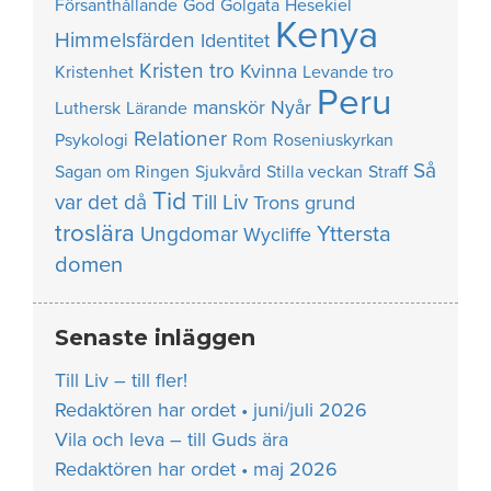
Försanthållande
God
Golgata
Hesekiel
Kenya
Himmelsfärden
Identitet
Kristen tro
Kvinna
Kristenhet
Levande tro
Peru
manskör
Nyår
Luthersk
Lärande
Relationer
Psykologi
Rom
Roseniuskyrkan
Så
Sagan om Ringen
Sjukvård
Stilla veckan
Straff
Tid
var det då
Till Liv
Trons grund
troslära
Yttersta
Ungdomar
Wycliffe
domen
Senaste inläggen
Till Liv – till fler!
Redaktören har ordet • juni/juli 2026
Vila och leva – till Guds ära
Redaktören har ordet • maj 2026