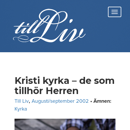
Skip
to
Toggl
content
navig
Kristi kyrka – de som
tillhör Herren
Till Liv
,
Augusti/september 2002
• Ämnen:
Kyrka