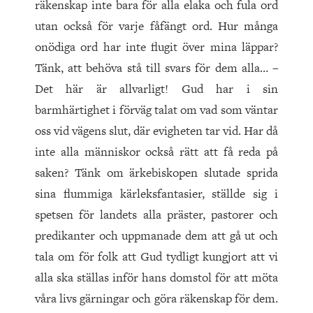
räkenskap inte bara för alla elaka och fula ord
utan också för varje fåfängt ord. Hur många
onödiga ord har inte flugit över mina läppar?
Tänk, att behöva stå till svars för dem alla… –
Det här är allvarligt! Gud har i sin
barmhärtighet i förväg talat om vad som väntar
oss vid vägens slut, där evigheten tar vid. Har då
inte alla människor också rätt att få reda på
saken? Tänk om ärkebiskopen slutade sprida
sina flummiga kärleksfantasier, ställde sig i
spetsen för landets alla präster, pastorer och
predikanter och uppmanade dem att gå ut och
tala om för folk att Gud tydligt kungjort att vi
alla ska ställas inför hans domstol för att möta
våra livs gärningar och göra räkenskap för dem.