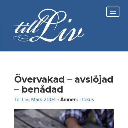
Skip
to
Toggl
content
navig
Övervakad – avslöjad
– benådad
Till Liv
,
Mars 2004
• Ämnen:
I fokus