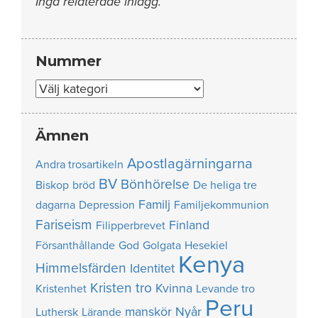
Inga relaterade inlägg.
Nummer
Nummer
Ämnen
Apostlagärningarna
Andra trosartikeln
BV
Bönhörelse
Biskop
bröd
De heliga tre
Familj
dagarna
Depression
Familjekommunion
Fariseism
Finland
Filipperbrevet
Försanthållande
God
Golgata
Hesekiel
Kenya
Himmelsfärden
Identitet
Kristen tro
Kvinna
Kristenhet
Levande tro
Peru
manskör
Nyår
Luthersk
Lärande