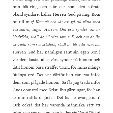
min bättring och står där som den störste
bland syndare, kallar Herren Gud på mig: Kom
nu till mig!
Kom så och låt oss gå till rätta med
varandra, säger Herren. Om era synder än är
blodröda, skall de bli vita som snö, och om de än
är röda som scharlakan, skall de bli vita som ull.
Herren Gud har nämligen sänt sin egen Son i
världen, kastat allas våra synder på honom och
låtit honom bära straffet t.o.m. för mina många
fåfänga ord. Det var därför han var tyst inför
dem som plågade honom. Så får jag träda inför
Guds domstol med Kristi livs gärningar, för han
är min rättfärdighet. – Det här är evangelium!
Och också det har varenda människa rätt att
höra, och var och en som kallar sig Verbi Divini