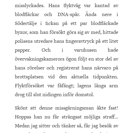
misslyckades. Hans flyktväg var kantad av
blodfläckar och DNA-spår. Ända nere i
Södertälje i fickan på ett par blodfläckade
byxor, som han försökt göra sig av med, hittade
polisens utredare hans fingeravtryck på ett litet
papper. Och i varuhusen hade
övervakningskamerors ögon följt en stor del av
hans rörelser och registrerat hans närvaro på
brottsplatsen vid den aktuella tidpunkten.
Flyktförsöket var fåfängt; lagens långa arm
drog till slut nidingen inför domstol.
Skönt att denne missgärningsman åkte fast!
Hoppas han nu får strängast möjliga straff…
Medan jag sitter och tänker så, får jag besök av