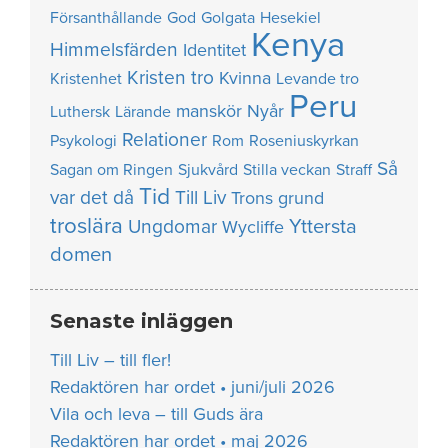
Försanthållande
God
Golgata
Hesekiel
Kenya
Himmelsfärden
Identitet
Kristen tro
Kvinna
Kristenhet
Levande tro
Peru
manskör
Nyår
Luthersk
Lärande
Relationer
Psykologi
Rom
Roseniuskyrkan
Så
Sagan om Ringen
Sjukvård
Stilla veckan
Straff
Tid
var det då
Till Liv
Trons grund
troslära
Yttersta
Ungdomar
Wycliffe
domen
Senaste inläggen
Till Liv – till fler!
Redaktören har ordet • juni/juli 2026
Vila och leva – till Guds ära
Redaktören har ordet • maj 2026