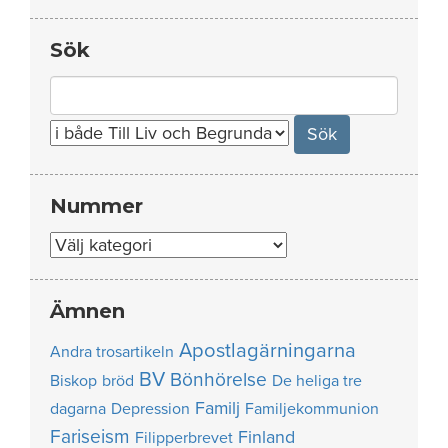
Sök
Search
for:
Nummer
Nummer
Ämnen
Apostlagärningarna
Andra trosartikeln
BV
Bönhörelse
Biskop
bröd
De heliga tre
Familj
dagarna
Depression
Familjekommunion
Fariseism
Finland
Filipperbrevet