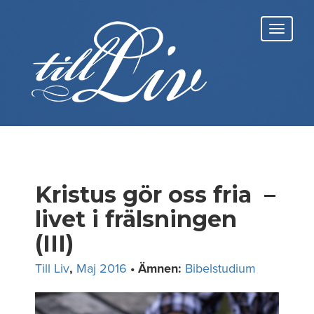
Skip
to
Toggl
content
navig
Kristus gör oss fria –
livet i frälsningen
(III)
Till Liv
,
Maj 2016
• Ämnen:
Bibelstudium