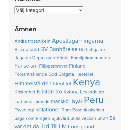
Nummer
Ämnen
Apostlagärningarna
Andra trosartikeln
BV
Bönhörelse
Biskop
bröd
De heliga tre
Familj
dagarna
Depression
Familjekommunion
Fariseism
Finland
Filipperbrevet
Försanthållande
God
Golgata
Hesekiel
Kenya
Himmelsfärden
Identitet
Kristen tro
Kvinna
Kristenhet
Levande tro
Peru
manskör
Nyår
Luthersk
Lärande
Relationer
Psykologi
Rom
Roseniuskyrkan
Så
Sagan om Ringen
Sjukvård
Stilla veckan
Straff
Tid
var det då
Till Liv
Trons grund