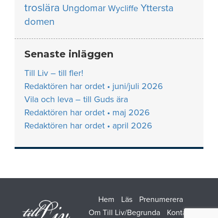
troslära
Yttersta
Ungdomar
Wycliffe
domen
Senaste inläggen
Till Liv – till fler!
Redaktören har ordet • juni/juli 2026
Vila och leva – till Guds ära
Redaktören har ordet • maj 2026
Redaktören har ordet • april 2026
Hem
Läs
Prenumerera
Om Till Liv/Begrunda
Kontakt