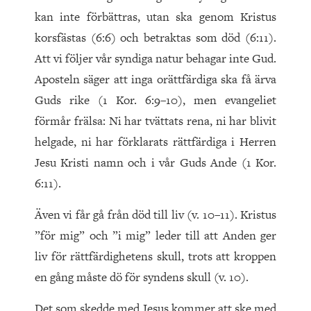
kan inte förbättras, utan ska genom Kristus
korsfästas (6:6) och betraktas som död (6:11).
Att vi följer vår syndiga natur behagar inte Gud.
Aposteln säger att inga orättfärdiga ska få ärva
Guds rike (1 Kor. 6:9–10), men evangeliet
förmår frälsa: Ni har tvättats rena, ni har blivit
helgade, ni har förklarats rättfärdiga i Herren
Jesu Kristi namn och i vår Guds Ande (1 Kor.
6:11).
Även vi får gå från död till liv (v. 10–11). Kristus
”för mig” och ”i mig” leder till att Anden ger
liv för rättfärdighetens skull, trots att kroppen
en gång måste dö för syndens skull (v. 10).
Det som skedde med Jesus kommer att ske med