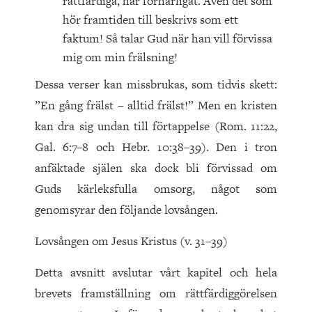
rättfärdiga, har förhärligat. Även det som
hör framtiden till beskrivs som ett
faktum! Så talar Gud när han vill förvissa
mig om min frälsning!
Dessa verser kan missbrukas, som tidvis skett:
”En gång frälst – alltid frälst!” Men en kristen
kan dra sig undan till förtappelse (Rom. 11:22,
Gal. 6:7–8 och Hebr. 10:38–39). Den i tron
anfäktade själen ska dock bli förvissad om
Guds kärleksfulla omsorg, något som
genomsyrar den följande lovsången.
Lovsången om Jesus Kristus (v. 31–39)
Detta avsnitt avslutar vårt kapitel och hela
brevets framställning om rättfärdiggörelsen