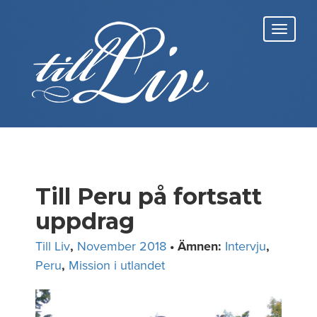
Skip
to
Toggl
content
navig
Till Peru på fortsatt
uppdrag
Till Liv
,
November 2018
• Ämnen:
Intervju
,
Peru
,
Mission i utlandet