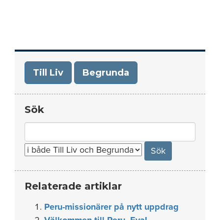
Till Liv
Begrunda
Sök
Search
for:
Relaterade artiklar
Peru-missionärer på nytt uppdrag
Välkommen till Peru, Eva!