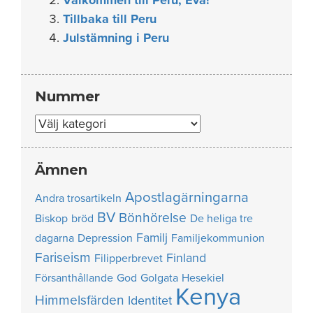
Tillbaka till Peru
Julstämning i Peru
Nummer
Nummer
Ämnen
Apostlagärningarna
Andra trosartikeln
BV
Bönhörelse
Biskop
bröd
De heliga tre
Familj
dagarna
Depression
Familjekommunion
Fariseism
Finland
Filipperbrevet
Försanthållande
God
Golgata
Hesekiel
Kenya
Himmelsfärden
Identitet