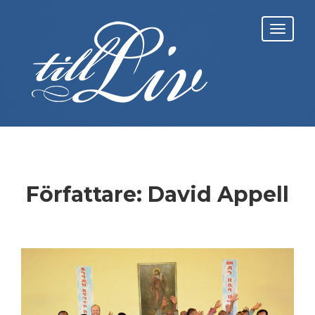
Skip
to
Toggl
content
navig
Författare:
David Appell