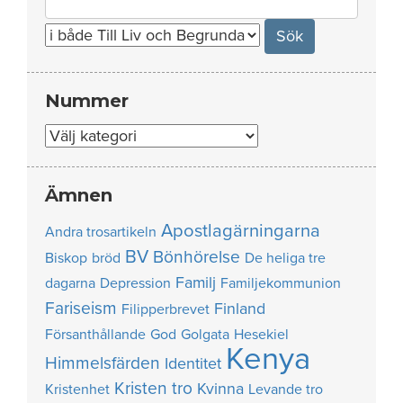
for:
Nummer
Nummer
Ämnen
Apostlagärningarna
Andra trosartikeln
BV
Bönhörelse
Biskop
bröd
De heliga tre
Familj
dagarna
Depression
Familjekommunion
Fariseism
Finland
Filipperbrevet
Försanthållande
God
Golgata
Hesekiel
Kenya
Himmelsfärden
Identitet
Kristen tro
Kvinna
Kristenhet
Levande tro