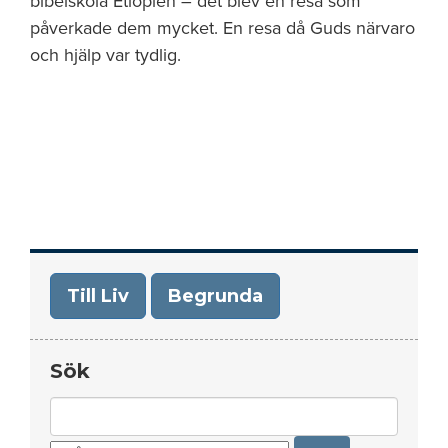
bibelskola Etiopien – det blev en resa som
påverkade dem mycket. En resa då Guds närvaro
och hjälp var tydlig.
Till Liv
Begrunda
Sök
Search
for: