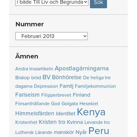
Nummer
Nummer
Ämnen
Apostlagärningarna
Andra trosartikeln
BV
Bönhörelse
Biskop
bröd
De heliga tre
Familj
dagarna
Depression
Familjekommunion
Fariseism
Finland
Filipperbrevet
Försanthållande
God
Golgata
Hesekiel
Kenya
Himmelsfärden
Identitet
Kristen tro
Kvinna
Kristenhet
Levande tro
Peru
manskör
Nyår
Luthersk
Lärande