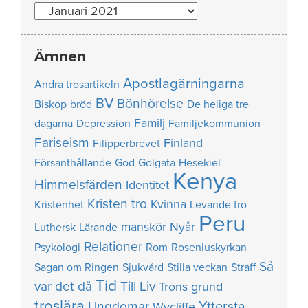
Nummer
Ämnen
Apostlagärningarna
Andra trosartikeln
BV
Bönhörelse
Biskop
bröd
De heliga tre
Familj
dagarna
Depression
Familjekommunion
Fariseism
Finland
Filipperbrevet
Försanthållande
God
Golgata
Hesekiel
Kenya
Himmelsfärden
Identitet
Kristen tro
Kvinna
Kristenhet
Levande tro
Peru
manskör
Nyår
Luthersk
Lärande
Relationer
Psykologi
Rom
Roseniuskyrkan
Så
Sagan om Ringen
Sjukvård
Stilla veckan
Straff
Tid
var det då
Till Liv
Trons grund
troslära
Yttersta
Ungdomar
Wycliffe