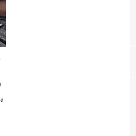
t
g
på