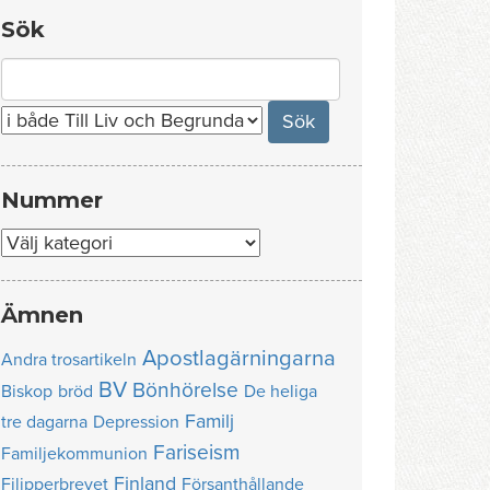
Sök
Search
for:
Nummer
Nummer
Ämnen
Apostlagärningarna
Andra trosartikeln
BV
Bönhörelse
Biskop
bröd
De heliga
Familj
tre dagarna
Depression
Fariseism
Familjekommunion
Finland
Filipperbrevet
Försanthållande