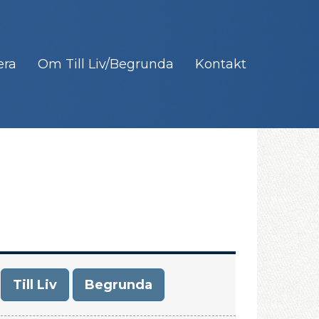
era
Om Till Liv/Begrunda
Kontakt
Till Liv
Begrunda