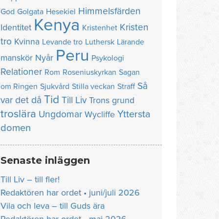
Himmelsfärden
God
Golgata
Hesekiel
Kenya
Kristen
Identitet
Kristenhet
tro
Kvinna
Levande tro
Luthersk
Lärande
Peru
manskör
Nyår
Psykologi
Relationer
Rom
Roseniuskyrkan
Sagan
Så
om Ringen
Sjukvård
Stilla veckan
Straff
Tid
var det då
Till Liv
Trons grund
troslära
Yttersta
Ungdomar
Wycliffe
domen
Senaste inläggen
Till Liv – till fler!
Redaktören har ordet • juni/juli 2026
Vila och leva – till Guds ära