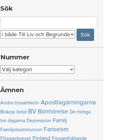
Sök
Search
for:
Nummer
Nummer
Ämnen
Apostlagärningarna
Andra trosartikeln
BV
Bönhörelse
Biskop
bröd
De heliga
Familj
tre dagarna
Depression
Fariseism
Familjekommunion
Finland
Filipperbrevet
Försanthållande