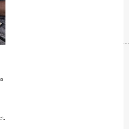
ns
et,
…