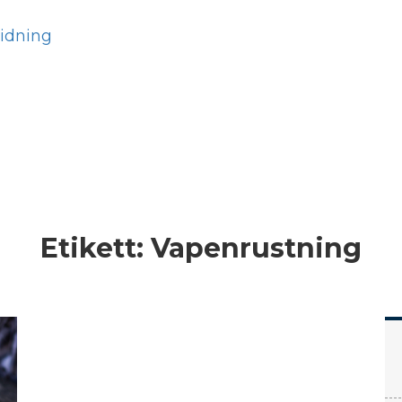
Hem
Läs
Prenumer
Etikett:
Vapenrustning