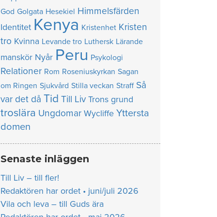
Himmelsfärden
God
Golgata
Hesekiel
Kenya
Kristen
Identitet
Kristenhet
tro
Kvinna
Levande tro
Luthersk
Lärande
Peru
manskör
Nyår
Psykologi
Relationer
Rom
Roseniuskyrkan
Sagan
Så
om Ringen
Sjukvård
Stilla veckan
Straff
Tid
var det då
Till Liv
Trons grund
troslära
Yttersta
Ungdomar
Wycliffe
domen
Senaste inläggen
Till Liv – till fler!
Redaktören har ordet • juni/juli 2026
Vila och leva – till Guds ära