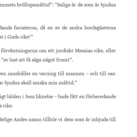
mmets bröllopsmåltid”: ”Saliga är de som är bjudna
edande fariséerna, då en av de andra bordsgästerna
st i Guds rike!”
 förväntningarna om ett jordiskt Messias-rike, eller
”av lust att få säga något fromt”.
Den innehåller en varning till mannen – och till oss:
var bjudna skall smaka min måltid.”
t bilden i Jesu liknelse – hade fått en förberedande
s rike.
lige Andes namn tillhör vi dem som är inbjuda till