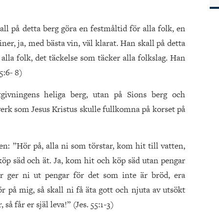
l på detta berg göra en festmåltid för alla folk, en
er, ja, med bästa vin, väl klarat. Han skall på detta
alla folk, det täckelse som täcker alla folkslag. Han
5:6- 8)
utgivningens heliga berg, utan på Sions berg och
sverk som Jesus Kristus skulle fullkomna på korset på
en: ”Hör på, alla ni som törstar, kom hit till vatten,
öp säd och ät. Ja, kom hit och köp säd utan pengar
r ger ni ut pengar för det som inte är bröd, era
 på mig, så skall ni få äta gott och njuta av utsökt
så får er själ leva!” (Jes. 55:1-3)