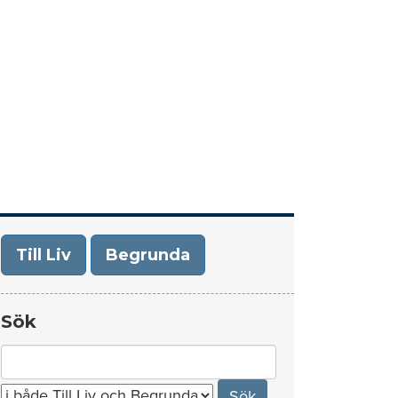
era
Om Till Liv/Begrunda
Kontakt
Till Liv
Begrunda
Sök
Search
for: