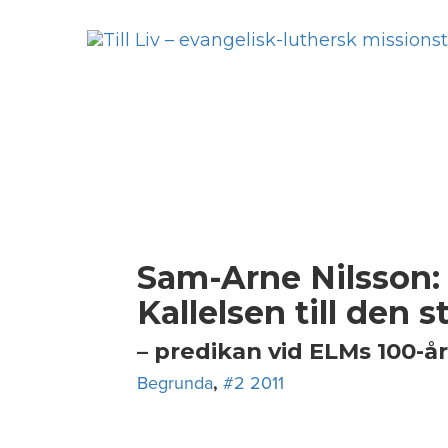
Skip
to
content
Sam-Arne Nilsson:
Kallelsen till den 
– predikan vid ELMs 100-å
Begrunda
,
#2 2011