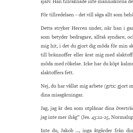
själv. Han tillräknade inte människorna der
För tillredelsen – det vill säga allt som b
Detta stryker Herren under, när han i gam
som betyder bedragare, alltså syndare, oc
mig hit, i det du gjort dig möda för min sk
till brännoffer eller ärat mig med slaktoff
möda med rökelse. Icke har du köpt kalmu
slaktoffers fett.
Nej, du har vållat mig arbete (grtx: gjor
dina missgärningar.
Jag, jag är den som utplånar dina övertr
jag inte mer ihåg” (Jes. 43:22-25, Normalup
Inte du, Jakob …, inga åtgärder från din