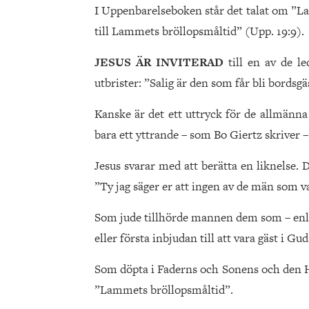
I Uppenbarelseboken står det talat om ”La
till Lammets bröllopsmåltid” (Upp. 19:9).
JESUS ÄR INVITERAD
till en av de l
utbrister: ”Salig är den som får bli bordsgä
Kanske är det ett uttryck för de allmänna
bara ett yttrande – som Bo Giertz skriver – 
Jesus svarar med att berätta en liknelse. 
”Ty jag säger er att ingen av de män som 
Som jude tillhörde mannen dem som – enlig
eller första inbjudan till att vara gäst i Gud
Som döpta i Faderns och Sonens och den He
”Lammets bröllopsmåltid”.