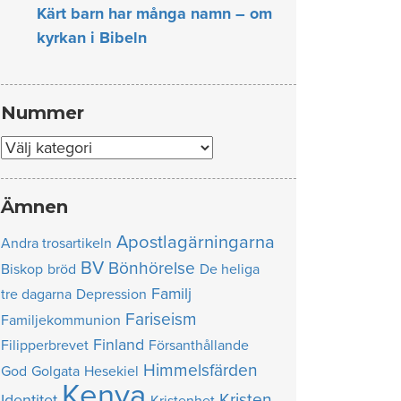
Kärt barn har många namn – om
kyrkan i Bibeln
Nummer
Nummer
Ämnen
Apostlagärningarna
Andra trosartikeln
BV
Bönhörelse
Biskop
bröd
De heliga
Familj
tre dagarna
Depression
Fariseism
Familjekommunion
Finland
Filipperbrevet
Försanthållande
Himmelsfärden
God
Golgata
Hesekiel
Kenya
Kristen
Identitet