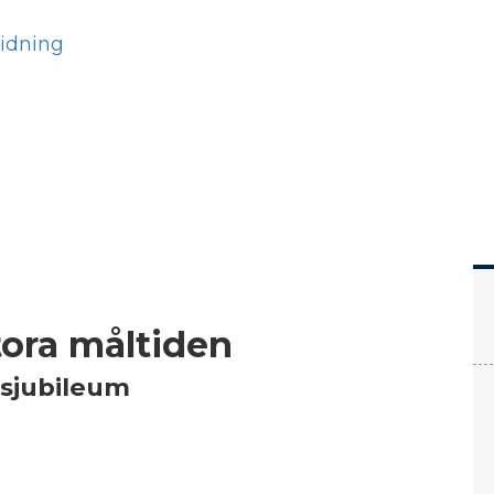
Hem
Läs
Prenumer
stora måltiden
rsjubileum