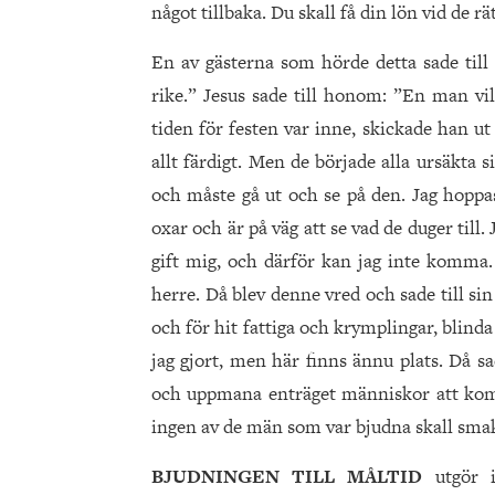
något tillbaka. Du skall få din lön vid de r
En av gästerna som hörde detta sade till
rike.” Jesus sade till honom: ”En man vi
tiden för festen var inne, skickade han ut 
allt färdigt. Men de började alla ursäkta 
och måste gå ut och se på den. Jag hoppa
oxar och är på väg att se vad de duger till
gift mig, och därför kan jag inte komma.
herre. Då blev denne vred och sade till sin
och för hit fattiga och krymplingar, blind
jag gjort, men här finns ännu plats. Då sa
och uppmana enträget människor att komma 
ingen av de män som var bjudna skall smak
BJUDNINGEN TILL MÅLTID
utgör 