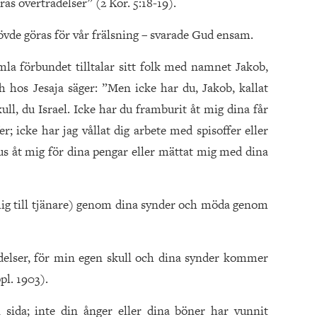
as överträdelser” (2 Kor. 5:18-19).
ehövde göras för vår frälsning – svarade Gud ensam.
la förbundet tilltalar sitt folk med namnet Jakob,
h hos Jesaja säger: ”Men icke har du, Jakob, kallat
ull, du Israel. Icke har du framburit åt mig dina får
er; icke har jag vållat dig arbete med spisoffer eller
s åt mig för dina pengar eller mättat mig med dina
t mig till tjänare) genom dina synder och möda genom
ädelser, för min egen skull och dina synder kommer
pl. 1903).
 sida; inte din ånger eller dina böner har vunnit