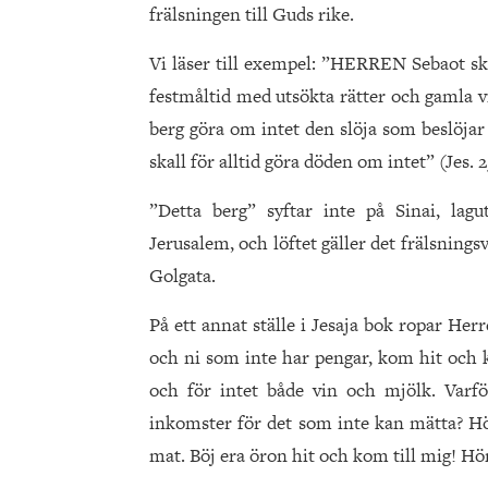
frälsningen till Guds rike.
Vi läser till exempel: ”HERREN Sebaot skal
festmåltid med utsökta rätter och gamla vin
berg göra om intet den slöja som beslöjar 
skall för alltid göra döden om intet” (Jes. 2
”Detta berg” syftar inte på Sinai, lag
Jerusalem, och löftet gäller det frälsning
Golgata.
På ett annat ställe i Jesaja bok ropar Herr
och ni som inte har pengar, kom hit och k
och för intet både vin och mjölk. Varfö
inkomster för det som inte kan mätta? Hör
mat. Böj era öron hit och kom till mig! Hör, 