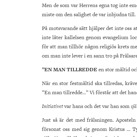
Men de som var Herrens egna tog inte emo
miste om den salighet de var inbjudna till.
På motsvarande sätt hjälper det inte oss at
inte låter kallelsen genom evangelium lock
för att man tillhör någon religiös krets m
om man inte lever i en sann tro på Frälsar
”EN MAN TILLREDDE
en stor måltid oc
När en stor festmåltid ska tillredas, krä
”En man tillredde…” Vi förstår att det ha
Initiativet
var hans och det var han som
sj
Just så är det med frälsningen. Apostel
försonat oss med sig genom Kristus … Ty