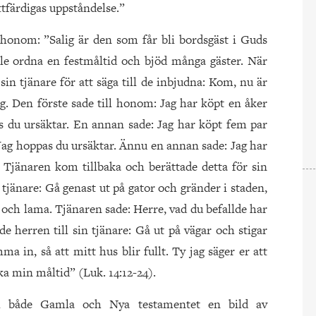
ättfärdigas uppståndelse.”
 honom: ”Salig är den som får bli bordsgäst i Guds
lle ordna en festmåltid och bjöd många gäster. När
sin tjänare för att säga till de inbjudna: Kom, nu är
sig. Den förste sade till honom: Jag har köpt en åker
s du ursäktar. En annan sade: Jag har köpt fem par
. Jag hoppas du ursäktar. Ännu en annan sade: Jag har
 Tjänaren kom tillbaka och berättade detta för sin
 tjänare: Gå genast ut på gator och gränder i staden,
a och lama. Tjänaren sade: Herre, vad du befallde har
de herren till sin tjänare: Gå ut på vägar och stigar
in, så att mitt hus blir fullt. Ty jag säger er att
a min måltid” (Luk. 14:12-24).
i både Gamla och Nya testamentet en bild av