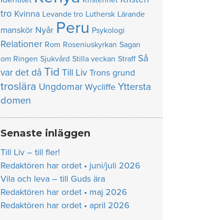
Kristenhet
tro
Kvinna
Levande tro
Luthersk
Lärande
Peru
manskör
Nyår
Psykologi
Relationer
Rom
Roseniuskyrkan
Sagan
Så
om Ringen
Sjukvård
Stilla veckan
Straff
Tid
var det då
Till Liv
Trons grund
troslära
Yttersta
Ungdomar
Wycliffe
domen
Senaste inläggen
Till Liv – till fler!
Redaktören har ordet • juni/juli 2026
Vila och leva – till Guds ära
Redaktören har ordet • maj 2026
Redaktören har ordet • april 2026