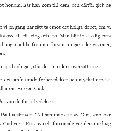
t honom, när han kom till dem, och därför gick de
t vi en gång har fått ta emot det heliga dopet, om vi
a oss till bättring och tro. Man blir inte salig bara
ed högt ställda, fromma förväntningar eller visioner,
en.
h bjöd många”, står det i en äldre översättning.
ver det omfattande förberedelser och mycket arbete.
ndlar om Herren Gud.
älv
svarade för tillredelsen.
n Paulus skriver: ”Alltsammans är av Gud, som har
 Gud var i Kristus och försonade världen med sig