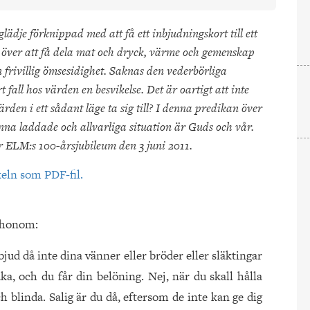
glädje förknippad med att få ett inbjudningskort till ett
läds över att få dela mat och dryck, värme och gemenskap
 frivillig ömsesidighet. Saknas den vederbörliga
 fall hos värden en besvikelse. Det är oartigt att inte
ärden i ett sådant läge ta sig till? I denna predikan över
na laddade och allvarliga situation är Guds och vår.
r ELM:s 100-årsjubileum den 3 juni 2011.
keln som PDF-fil.
t honom:
jud då inte dina vänner eller bröder eller släktingar
aka, och du får din belöning. Nej, när du skall hålla
h blinda. Salig är du då, eftersom de inte kan ge dig