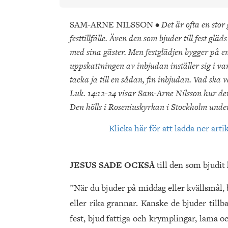
SAM-ARNE NILSSON •
Det är ofta en stor 
festtillfälle. Även den som bjuder till fest g
med sina gäster. Men festglädjen bygger på en
uppskattningen av inbjudan inställer sig i vart
tacka ja till en sådan, fin inbjudan. Vad ska v
Luk. 14:12-24 visar Sam-Arne Nilsson hur den
Den hölls i Roseniuskyrkan i Stockholm unde
Klicka här för att ladda ner arti
JESUS SADE OCKSÅ
till den som bjudi
”När du bjuder på middag eller kvällsmål, b
eller rika grannar. Kanske de bjuder tillb
fest, bjud fattiga och krymplingar, lama oc