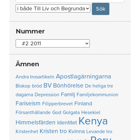
for:
Nummer
Nummer
Ämnen
Apostlagärningarna
Andra trosartikeln
BV
Bönhörelse
Biskop
bröd
De heliga tre
Familj
dagarna
Depression
Familjekommunion
Fariseism
Finland
Filipperbrevet
Försanthållande
God
Golgata
Hesekiel
Kenya
Himmelsfärden
Identitet
Kristen tro
Kvinna
Kristenhet
Levande tro