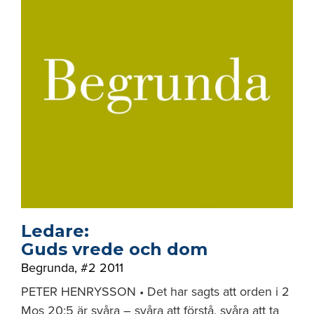
Ledare:
Guds vrede och dom
Begrunda
,
#2 2011
PETER HENRYSSON • Det har sagts att orden i 2
Mos 20:5 är svåra – svåra att förstå, svåra att ta