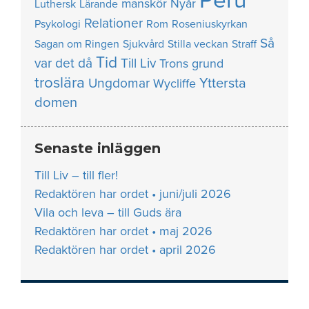
Peru
manskör
Nyår
Luthersk
Lärande
Relationer
Psykologi
Rom
Roseniuskyrkan
Så
Sagan om Ringen
Sjukvård
Stilla veckan
Straff
Tid
var det då
Till Liv
Trons grund
troslära
Yttersta
Ungdomar
Wycliffe
domen
Senaste inläggen
Till Liv – till fler!
Redaktören har ordet • juni/juli 2026
Vila och leva – till Guds ära
Redaktören har ordet • maj 2026
Redaktören har ordet • april 2026