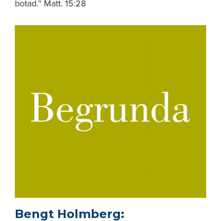
botad.” Matt. 15:28
Bengt Holmberg: