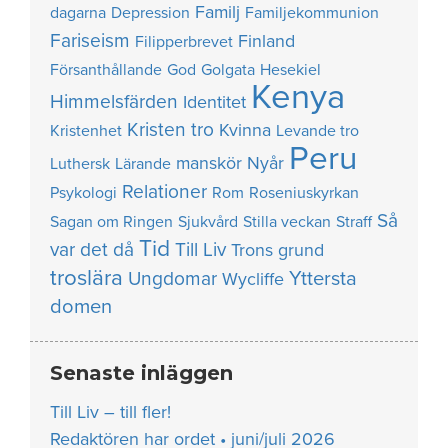
Familj
dagarna
Depression
Familjekommunion
Fariseism
Finland
Filipperbrevet
Försanthållande
God
Golgata
Hesekiel
Kenya
Himmelsfärden
Identitet
Kristen tro
Kvinna
Kristenhet
Levande tro
Peru
manskör
Nyår
Luthersk
Lärande
Relationer
Psykologi
Rom
Roseniuskyrkan
Så
Sagan om Ringen
Sjukvård
Stilla veckan
Straff
Tid
var det då
Till Liv
Trons grund
troslära
Yttersta
Ungdomar
Wycliffe
domen
Senaste inläggen
Till Liv – till fler!
Redaktören har ordet • juni/juli 2026