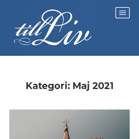
Skip
to
Toggl
content
navig
Kategori:
Maj 2021