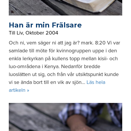
Han är min Frälsare
Till Liv
,
Oktober 2004
Och ni, vem säger ni att jag är? mark. 8:20 Vi var
samlade till möte för kvinnogruppen uppe i den
enkla lerkyrkan på kullens topp mellan kisii- och
luo-områdena i Kenya. Nedanför bredde
luoslätten ut sig, och från vår utsiktspunkt kunde
vi se ända bort till en vik av sjön…
Läs hela
artikeln »