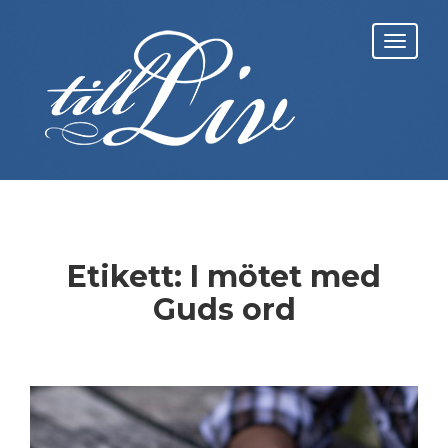
Skip
to
Toggl
content
navig
Etikett:
I mötet med
Guds ord