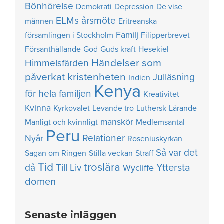
Bönhörelse
Demokrati
Depression
De vise
ELMs årsmöte
männen
Eritreanska
Familj
församlingen i Stockholm
Filipperbrevet
Försanthållande
God
Guds kraft
Hesekiel
Händelser som
Himmelsfärden
påverkat kristenheten
Julläsning
Indien
Kenya
för hela familjen
Kreativitet
Kvinna
Kyrkovalet
Levande tro
Luthersk
Lärande
manskör
Manligt och kvinnligt
Medlemsantal
Peru
Relationer
Nyår
Roseniuskyrkan
Så var det
Sagan om Ringen
Stilla veckan
Straff
Tid
troslära
Yttersta
då
Till Liv
Wycliffe
domen
Senaste inläggen