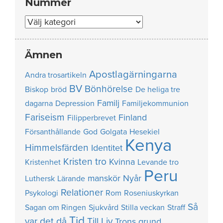
Nummer
Nummer
Ämnen
Apostlagärningarna
Andra trosartikeln
BV
Bönhörelse
Biskop
bröd
De heliga tre
Familj
dagarna
Depression
Familjekommunion
Fariseism
Finland
Filipperbrevet
Försanthållande
God
Golgata
Hesekiel
Kenya
Himmelsfärden
Identitet
Kristen tro
Kvinna
Kristenhet
Levande tro
Peru
manskör
Nyår
Luthersk
Lärande
Relationer
Psykologi
Rom
Roseniuskyrkan
Så
Sagan om Ringen
Sjukvård
Stilla veckan
Straff
Tid
var det då
Till Liv
Trons grund