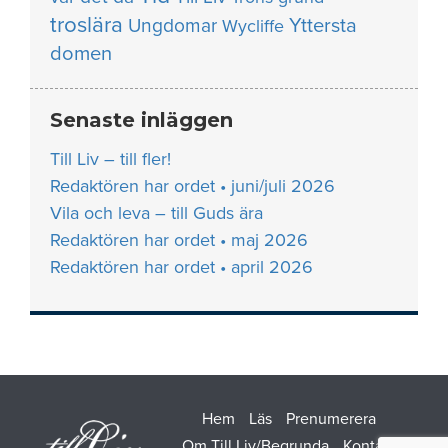
troslära
Yttersta
Ungdomar
Wycliffe
domen
Senaste inläggen
Till Liv – till fler!
Redaktören har ordet • juni/juli 2026
Vila och leva – till Guds ära
Redaktören har ordet • maj 2026
Redaktören har ordet • april 2026
Hem
Läs
Prenumerera
Om Till Liv/Begrunda
Kontakt