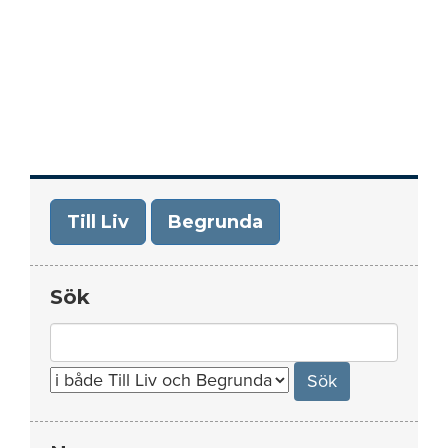
Till Liv
Begrunda
Sök
Search
for: